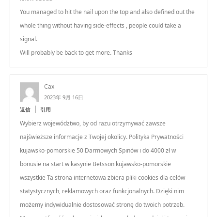
You managed to hit the nail upon the top and also defined out the
whole thing without having side-effects , people could take a
signal.
Will probably be back to get more. Thanks
Cax
2023年 9月 16日
返信
引用
Wybierz województwo, by od razu otrzymywać zawsze
najświeższe informacje z Twojej okolicy. Polityka Prywatności
kujawsko-pomorskie 50 Darmowych Spinów i do 4000 zł w
bonusie na start w kasynie Betsson kujawsko-pomorskie
wszystkie Ta strona internetowa zbiera pliki cookies dla celów
statystycznych, reklamowych oraz funkcjonalnych. Dzięki nim
możemy indywidualnie dostosować stronę do twoich potrzeb.