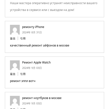
Наши мастера оперативно устранят неисправности вашего
устройства в сервисе или с выездом на дом!
ремонту iPhone
2024年 8月 31日
返信
引用
качественный ремонт айфонов в москве
Ремонт Apple Watch
2024年 9月 03日
返信
引用
ремонт эппл вотч
ремонт ноутбуков в москве
2024年 9月 03日