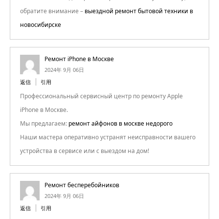
обратите внимание –
выездной ремонт бытовой техники в
новосибирске
Ремонт iPhone в Москве
2024年 9月 06日
返信
引用
Профессиональный сервисный центр по ремонту Apple
iPhone в Москве.
Мы предлагаем:
ремонт айфонов в москве недорого
Наши мастера оперативно устранят неисправности вашего
устройства в сервисе или с выездом на дом!
Ремонт бесперебойников
2024年 9月 06日
返信
引用