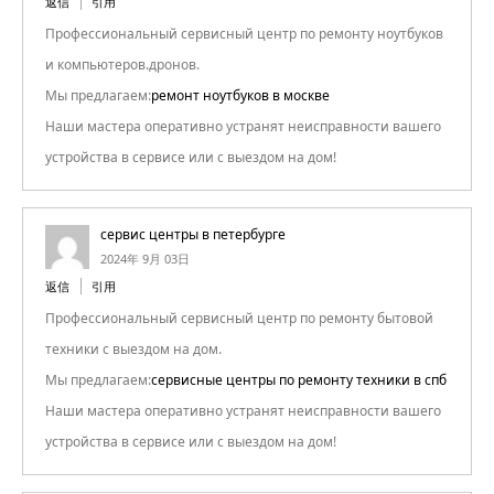
返信
引用
Профессиональный сервисный центр по ремонту ноутбуков
и компьютеров.дронов.
Мы предлагаем:
ремонт ноутбуков в москве
Наши мастера оперативно устранят неисправности вашего
устройства в сервисе или с выездом на дом!
сервис центры в петербурге
2024年 9月 03日
返信
引用
Профессиональный сервисный центр по ремонту бытовой
техники с выездом на дом.
Мы предлагаем:
сервисные центры по ремонту техники в спб
Наши мастера оперативно устранят неисправности вашего
устройства в сервисе или с выездом на дом!