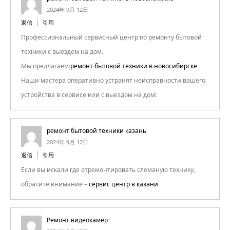
2024年 9月 12日
返信
引用
Профессиональный сервисный центр по ремонту бытовой
техники с выездом на дом.
Мы предлагаем:
ремонт бытовой техники в новосибирске
Наши мастера оперативно устранят неисправности вашего
устройства в сервисе или с выездом на дом!
ремонт бытовой техники казань
2024年 9月 12日
返信
引用
Если вы искали где отремонтировать сломаную технику,
обратите внимание –
сервис центр в казани
Ремонт видеокамер