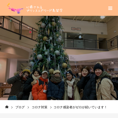
プ
リ
ン
ス
エ
ド
BLOG
ブログ
コロナ対策
コロナ感染者がゼロが続いています！