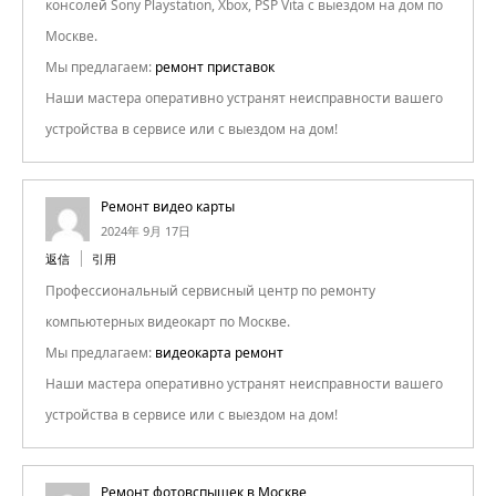
консолей Sony Playstation, Xbox, PSP Vita с выездом на дом по
Москве.
Мы предлагаем:
ремонт приставок
Наши мастера оперативно устранят неисправности вашего
устройства в сервисе или с выездом на дом!
Ремонт видео карты
2024年 9月 17日
返信
引用
Профессиональный сервисный центр по ремонту
компьютерных видеокарт по Москве.
Мы предлагаем:
видеокарта ремонт
Наши мастера оперативно устранят неисправности вашего
устройства в сервисе или с выездом на дом!
Ремонт фотовспышек в Москве