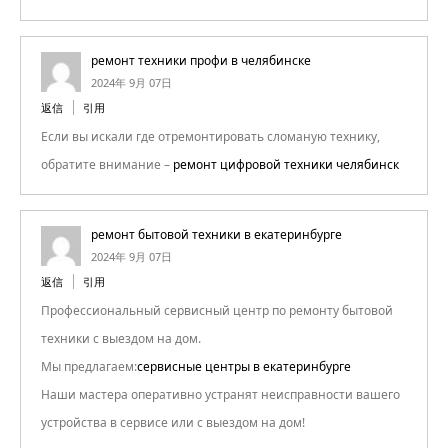
ремонт техники профи в челябинске
2024年 9月 07日
返信
引用
Если вы искали где отремонтировать сломаную технику,
обратите внимание –
ремонт цифровой техники челябинск
ремонт бытовой техники в екатеринбурге
2024年 9月 07日
返信
引用
Профессиональный сервисный центр по ремонту бытовой
техники с выездом на дом.
Мы предлагаем:
сервисные центры в екатеринбурге
Наши мастера оперативно устранят неисправности вашего
устройства в сервисе или с выездом на дом!