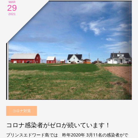
MAR
29
2021
コロナ対策
コロナ感染者がゼロが続いています！
プリンスエドワード島では 昨年2020年 3月11名の感染者がで