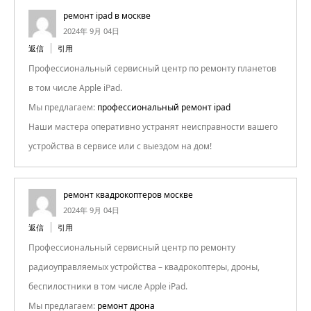
ремонт ipad в москве
2024年 9月 04日
返信
引用
Профессиональный сервисный центр по ремонту планетов
в том числе Apple iPad.
Мы предлагаем:
профессиональный ремонт ipad
Наши мастера оперативно устранят неисправности вашего
устройства в сервисе или с выездом на дом!
ремонт квадрокоптеров москве
2024年 9月 04日
返信
引用
Профессиональный сервисный центр по ремонту
радиоуправляемых устройства – квадрокоптеры, дроны,
беспилостники в том числе Apple iPad.
Мы предлагаем:
ремонт дрона