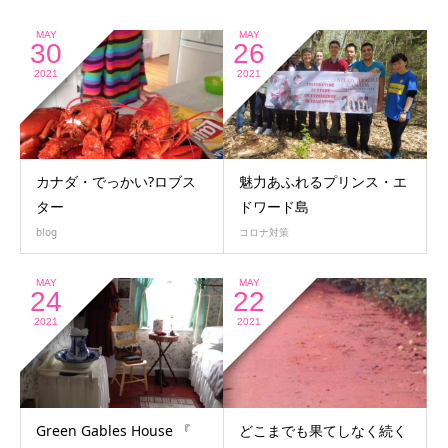
MAY
MAY
30
26
2021
2021
カナダ・でっかい?ロブス
魅力あふれるプリンス・エ
ター
ドワード島
blog
コロナ対策
MAY
MAY
24
22
2021
2021
Green Gables House 『
どこまでも果てしなく続く