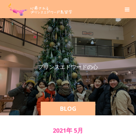
プ
リ
ン
ス
エ
ド
ワ
ー
ド
の
心
癒
さ
BLOG
2021年 5月