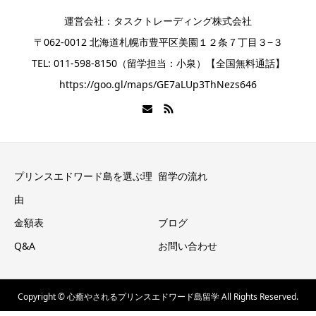
運営会社：タスクトレーディング株式会社
〒062-0012 北海道札幌市豊平区美園１２条７丁目３−３
TEL: 011-598-8150（留学担当：小泉）【全国無料通話】
https://goo.gl/maps/GE7aLUp3ThNezs646
プリンスエドワード島を選ぶ理
留学の流れ
由
金額表
ブログ
Q&A
お問い合わせ
Copyright © 心癒やされるプリンスエドワード島留学 All Rights Reserved.
電話番号
メール