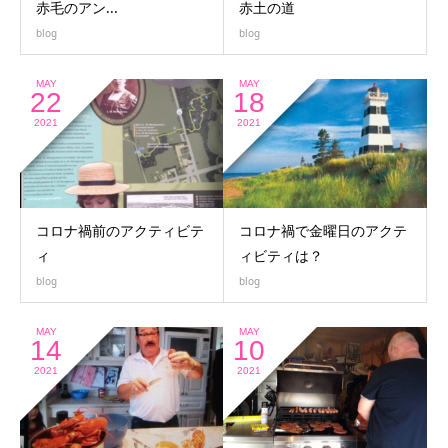
赤毛のアン...
赤土の道
blog
blog
MAY
MAY
22
18
2021
2021
コロナ禍前のアクティビテ
コロナ禍で金曜日のアクテ
ィ
ィビティは？
blog
blog
MAY
MAY
14
10
2021
2021