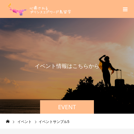
イ
ベ
ン
ト
情
報
は
こ
ち
ら
か
ら
EVENT
イベント
イベントサンプル5